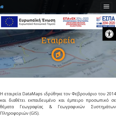
M
S
k
a
i
i
p
n
t
Open toolbar
m
o
e
c
Εταιρεία
n
o
n
u
t
e
n
t
Η εταιρεία DataMaps ιδρύθηκε τον Φεβρουάριο του 2014
και διαθέτει εκπαιδευμένο και έμπειρο προσωπικό σε
θέματα Γεωγραφίας & Γεωγραφικών Συστημάτων
Πληροφοριών (GIS).