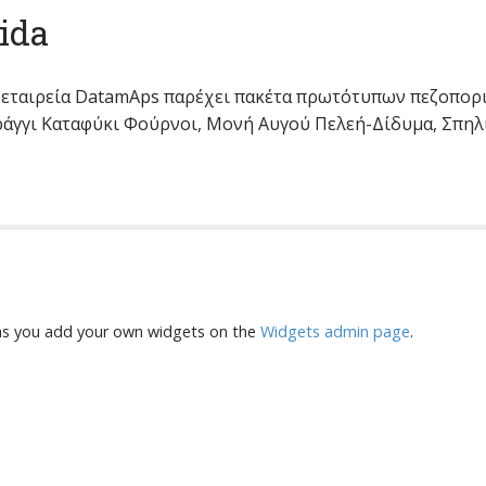
ida
η εταιρεία DatamAps παρέχει πακέτα πρωτότυπων πεζοπορ
ράγγι Καταφύκι Φούρνοι, Μονή Αυγού Πελεή-Δίδυμα, Σπηλ
on as you add your own widgets on the
Widgets admin page
.